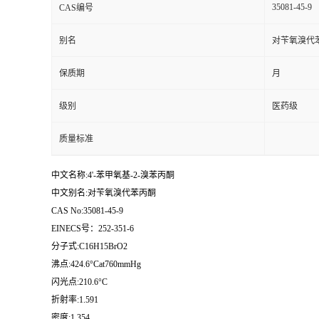
35081-45-9
CAS编号
别名
对苄氧溴代
保质期
月
级别
医药级
质量标准
中文名称:4'-苯甲氧基-2-溴苯丙酮
中文别名:对苄氧溴代苯丙酮
CAS No:35081-45-9
EINECS号：252-351-6
分子式:C16H15BrO2
沸点:424.6°Cat760mmHg
闪光点:210.6°C
折射率:1.591
密度:1.354