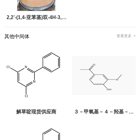
2,2’-(1,4-亚苯基)双-4H-3,1-
苯并噁嗪-4-酮
其他中间体
查看更多 >
解草啶现货供应商
３－甲氧基－４－羟基－苯
乙酮