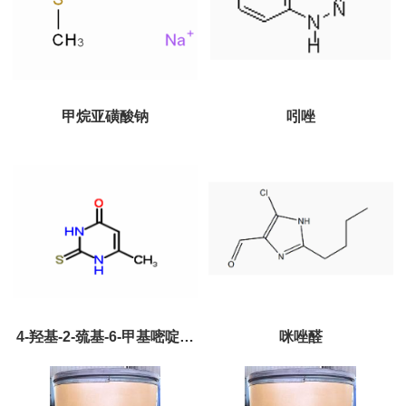
甲烷亚磺酸钠
吲唑
4-羟基-2-巯基-6-甲基嘧啶现
咪唑醛
货