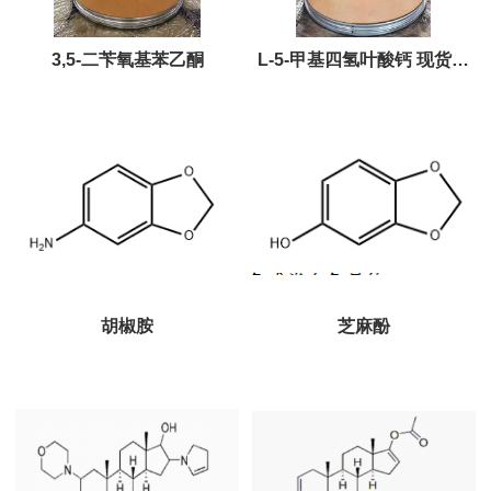
3,5-二苄氧基苯乙酮
L-5-甲基四氢叶酸钙 现货批
发
胡椒胺
芝麻酚