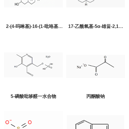
2-(4-吗啉基)-16-(1-吡咯基)-
17-乙酰氧基-5α-雄甾-2,16-
雄甾-3,17-二醇（ＬＫ－７）
二烯（ＬＫ－３）
5-磷酸吡哆醛一水合物
丙酮酸钠